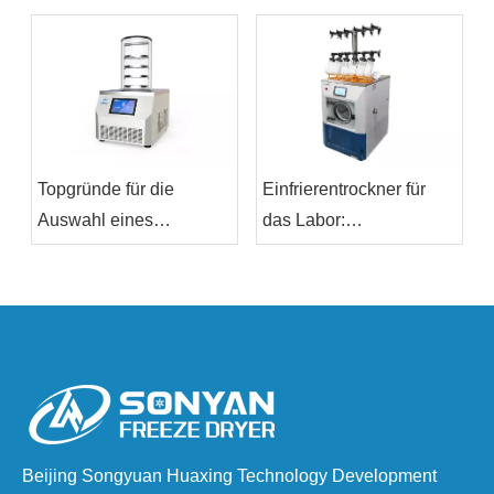
Gefriertrockner kaufen?
für Ihre
Laborbedürfnisse aus?
Topgründe für die
Einfrierentrockner für
Auswahl eines
das Labor:
Einfrierentrockners für
Verbesserung der
Ihr Labor für Ihr Labor
Probenerhaltung
Beijing Songyuan Huaxing Technology Development