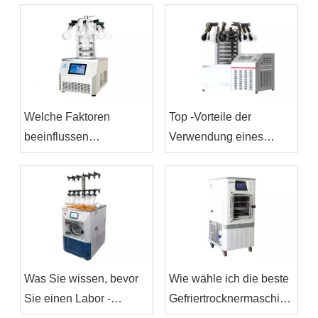
Konfiguration benötigen
Nachteile und beste
Sie?
Anwendungsfälle
Welche Faktoren
Top -Vorteile der
beeinflussen
Verwendung eines
Einfrierentrocknerlaborpreis?
Labor -
Gefrierentrockners in der
Forschung
Was Sie wissen, bevor
Wie wähle ich die beste
Sie einen Labor -
Gefriertrocknermaschine