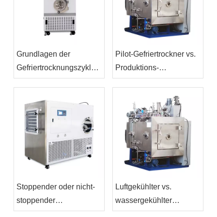
Grundlagen der
Pilot-Gefriertrockner vs.
Gefriertrocknungszyklusentwicklung
Produktions-
für F&E-Teams
Gefriertrockner: So
planen Sie eine
reibungslose Skalierung
Stoppender oder nicht-
Luftgekühlter vs.
stoppender
wassergekühlter
Gefriertrockner: Welche
Gefriertrockner: Vor- und